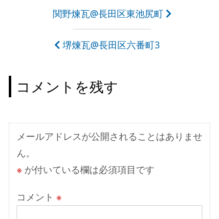
投
関野煉瓦@長田区東池尻町
稿
堺煉瓦@長田区六番町3
ナ
ビ
コメントを残す
ゲ
ー
シ
メールアドレスが公開されることはありませ
ョ
ん。
ン
※
が付いている欄は必須項目です
コメント
※