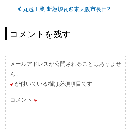
稿
丸越工業 断熱煉瓦@東大阪市長田2
ナ
ビ
コメントを残す
ゲ
ー
シ
メールアドレスが公開されることはありませ
ョ
ん。
ン
※
が付いている欄は必須項目です
コメント
※