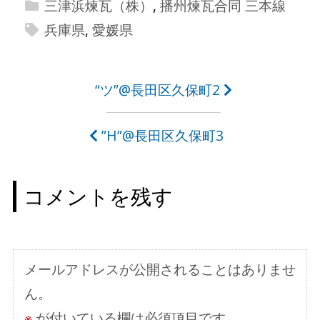
三津浜煉瓦（株）
,
播州煉瓦合同 三本線
兵庫県
,
愛媛県
投
“ツ”@長田区久保町2
稿
”H”@長田区久保町3
ナ
ビ
コメントを残す
ゲ
ー
シ
メールアドレスが公開されることはありませ
ョ
ん。
ン
※
が付いている欄は必須項目です