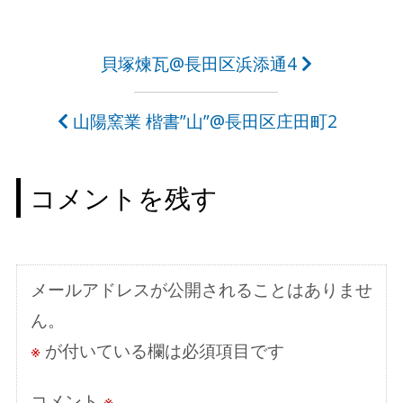
投
貝塚煉瓦@長田区浜添通4
稿
山陽窯業 楷書”山”@長田区庄田町2
ナ
ビ
コメントを残す
ゲ
ー
シ
メールアドレスが公開されることはありませ
ョ
ん。
ン
※
が付いている欄は必須項目です
コメント
※