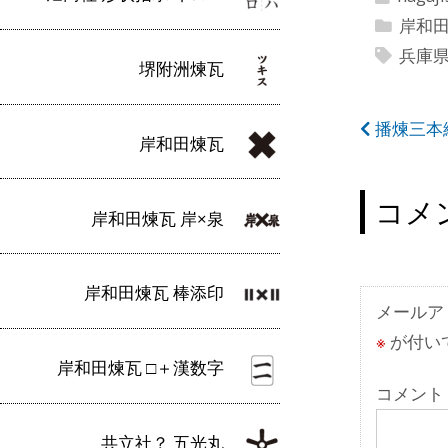
岸和
兵庫
堺附洲煉瓦
投
播煉三本
岸和田煉瓦
稿
ナ
コメ
岸和田煉瓦 岸×泉
ビ
ゲ
岸和田煉瓦 棒添印
ー
メールア
※
が付い
シ
岸和田煉瓦 □＋漢数字
ョ
コメント
ン
共立社？ 五光丸