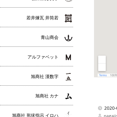
若井煉瓦 井筒若
青山商会
アルファベット
旭商社 漢数字
旭商社 カナ
2020-
旭商社 形状指示 イロハ
nagaji