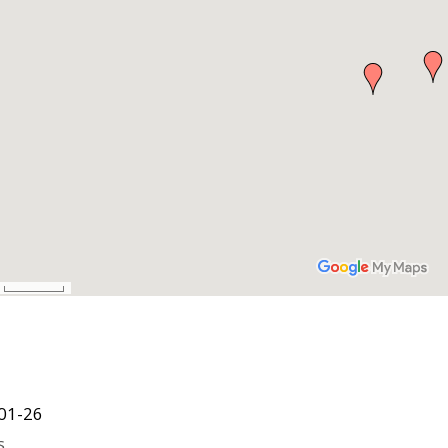
01-26
s