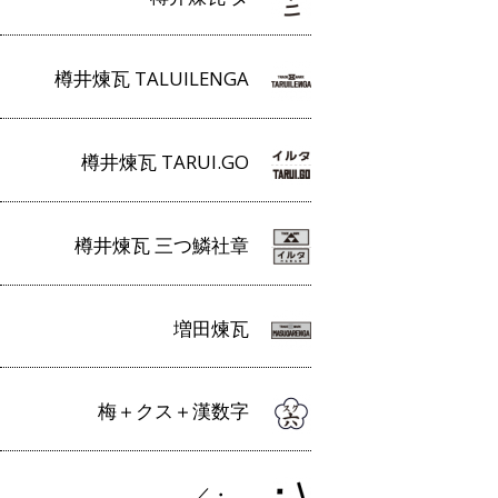
樽井煉瓦 TALUILENGA
樽井煉瓦 TARUI.GO
樽井煉瓦 三つ鱗社章
増田煉瓦
梅＋クス＋漢数字
／・＿