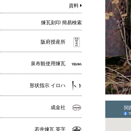
資料
煉瓦刻印 簡易検索
阪府授産所
泉布観使用煉瓦
形状指示 イロハ
成金社
若井煉瓦 英字