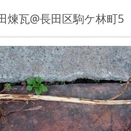
田煉瓦@長田区駒ケ林町5