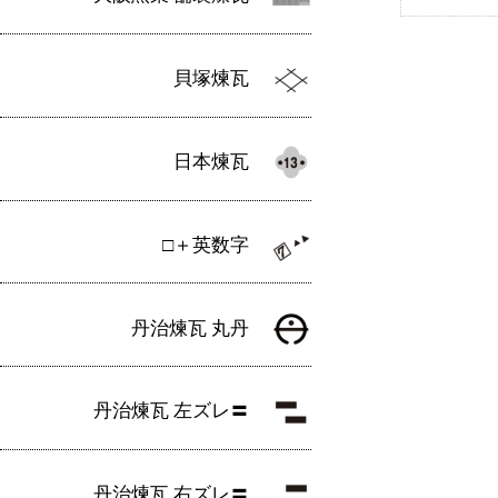
貝塚煉瓦
日本煉瓦
□＋英数字
丹治煉瓦 丸丹
丹治煉瓦 左ズレ〓
丹治煉瓦 右ズレ〓