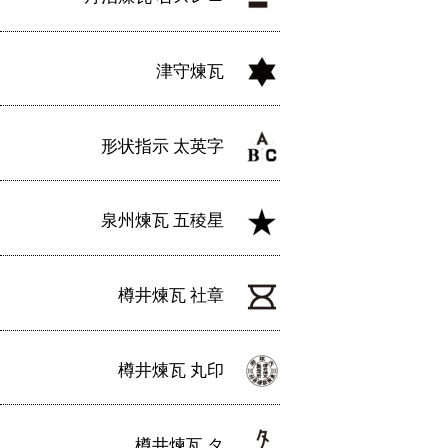
津守煉瓦
形状指示 太英字
泉州煉瓦 五稜星
樽井煉瓦 社章
樽井煉瓦 丸印
樽井煉瓦 タ