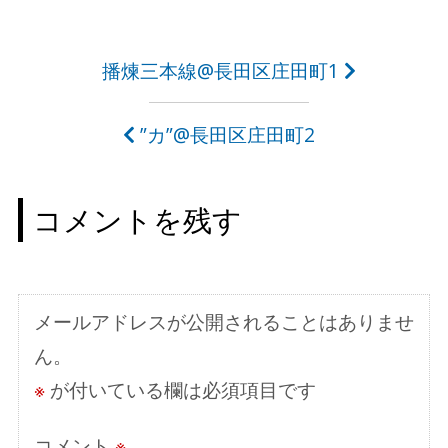
投
播煉三本線@長田区庄田町1
稿
”カ”@長田区庄田町2
ナ
ビ
コメントを残す
ゲ
ー
シ
メールアドレスが公開されることはありませ
ョ
ん。
ン
※
が付いている欄は必須項目です
コメント
※