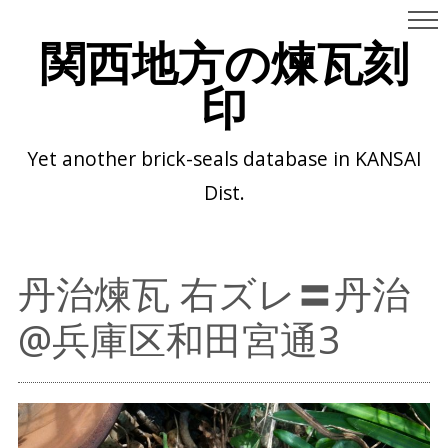
関西地方の煉瓦刻
印
Yet another brick-seals database in KANSAI
Dist.
丹治煉瓦 右ズレ〓丹治
@兵庫区和田宮通3