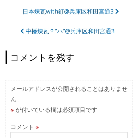
投
日本煉瓦with釘@兵庫区和田宮通3
稿
中播煉瓦？”ハ”@兵庫区和田宮通3
ナ
ビ
コメントを残す
ゲ
ー
シ
メールアドレスが公開されることはありませ
ョ
ん。
ン
※
が付いている欄は必須項目です
コメント
※