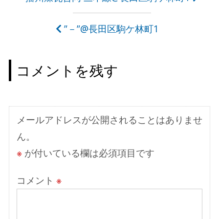
稿
”－”@長田区駒ケ林町1
ナ
ビ
コメントを残す
ゲ
ー
シ
メールアドレスが公開されることはありませ
ョ
ん。
ン
※
が付いている欄は必須項目です
コメント
※