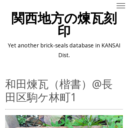
関西地方の煉瓦刻
印
Yet another brick-seals database in KANSAI
Dist.
和田煉瓦（楷書）@長
田区駒ケ林町1