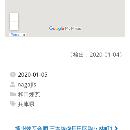
〔検出：2020-01-04〕
2020-01-05
nagajis
和田煉瓦
兵庫県
投
播州煉瓦合同 三本線@長田区駒ケ林町1