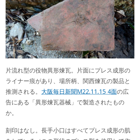
片流れ型の役物異形煉瓦。片面にプレス成形の
ライナー痕があり、場所柄、関西煉瓦の製品と
推測される。
大阪毎日新聞M22.11.15 4面
の広
告にある「異形煉瓦器械」で製造されたもの
か。
刻印はなし。長手小口はすべてプレス成形の肌