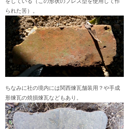
をしている（この形状のプレス型を使用して作
られた筈）。
ちなみに社の境内には関西煉瓦舗装用？や手成
形煉瓦の焼損煉瓦などもあり。