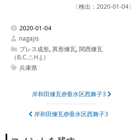
〔検出：2020-01-04〕
2020-01-04
nagajis
プレス成形
,
異形煉瓦
,
関西煉瓦
（B.C.△H.J.）
兵庫県
投
岸和田煉瓦@垂水区西舞子3
稿
岸和田煉瓦@垂水区西舞子3
ナ
ビ