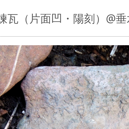
煉瓦（片面凹・陽刻）@垂