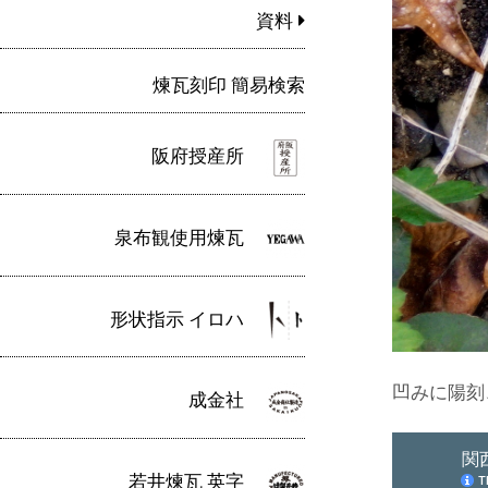
資料
煉瓦刻印 簡易検索
阪府授産所
泉布観使用煉瓦
形状指示 イロハ
凹みに陽刻
成金社
若井煉瓦 英字