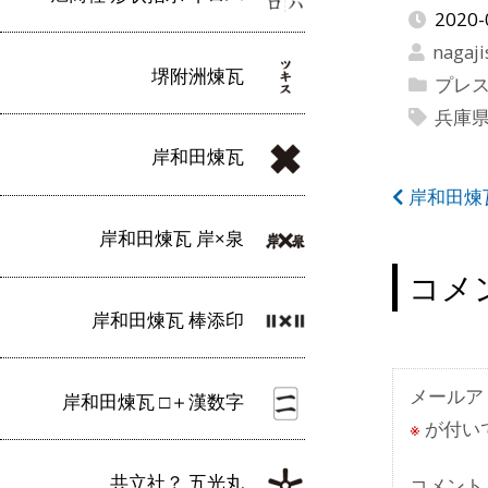
2020-
nagaji
堺附洲煉瓦
プレ
兵庫
岸和田煉瓦
投
岸和田煉
稿
岸和田煉瓦 岸×泉
ナ
コメ
ビ
岸和田煉瓦 棒添印
ゲ
ー
メールア
岸和田煉瓦 □＋漢数字
※
が付い
シ
ョ
共立社？ 五光丸
コメント