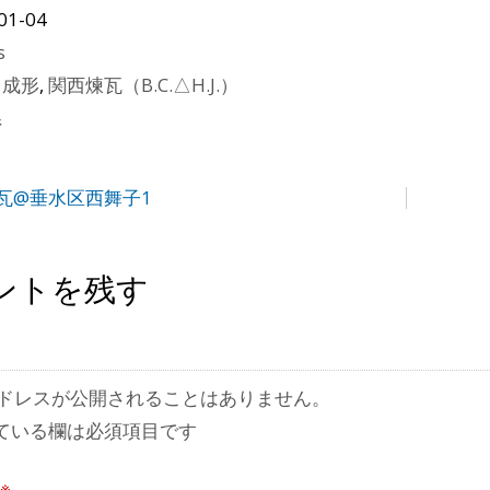
01-04
s
ス成形
,
関西煉瓦（B.C.△H.J.）
県
瓦@垂水区西舞子1
ントを残す
ドレスが公開されることはありません。
ている欄は必須項目です
※