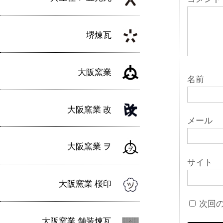
ン
堺煉瓦
大阪窯業
名前
大阪窯業 改
メール
大阪窯業 ヲ
サイト
大阪窯業 桜印
次回
大阪窯業 舗装煉瓦