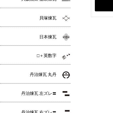
貝塚煉瓦
日本煉瓦
□＋英数字
丹治煉瓦 丸丹
丹治煉瓦 左ズレ〓
丹治煉瓦 右ズレ〓