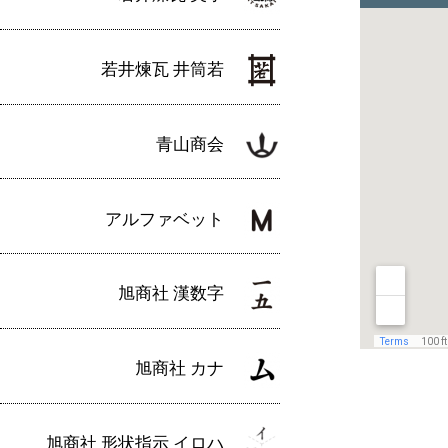
若井煉瓦 井筒若
青山商会
アルファベット
旭商社 漢数字
旭商社 カナ
旭商社 形状指示 イロハ