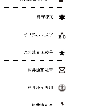
津守煉瓦
形状指示 太英字
泉州煉瓦 五稜星
樽井煉瓦 社章
樽井煉瓦 丸印
樽井煉瓦 タ