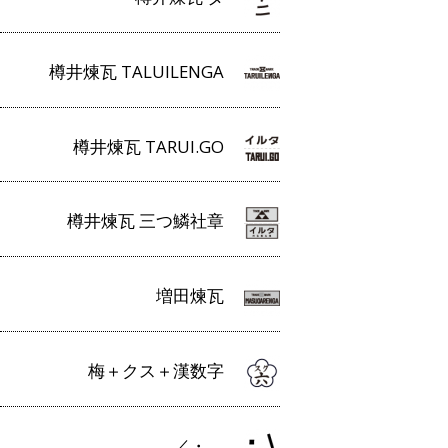
樽井煉瓦 TALUILENGA
樽井煉瓦 TARUI.GO
樽井煉瓦 三つ鱗社章
増田煉瓦
梅＋クス＋漢数字
／・＿