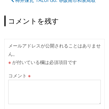
樽井煉瓦”TALUI Go.”@阪南市和泉鳥取
ナ
ビ
コメントを残す
ゲ
ー
シ
メールアドレスが公開されることはありませ
ョ
ん。
ン
※
が付いている欄は必須項目です
コメント
※