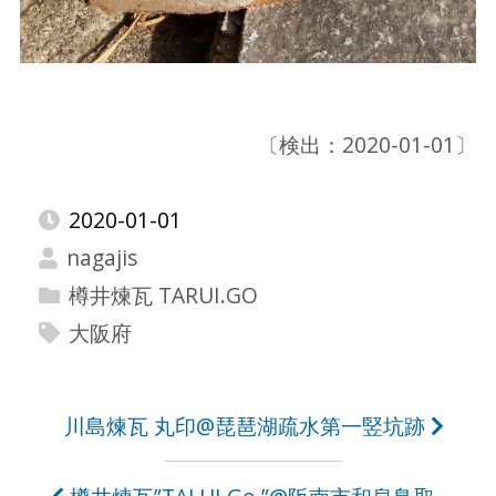
〔検出：2020-01-01〕
2020-01-01
nagajis
樽井煉瓦 TARUI.GO
大阪府
投
川島煉瓦 丸印@琵琶湖疏水第一竪坑跡
稿