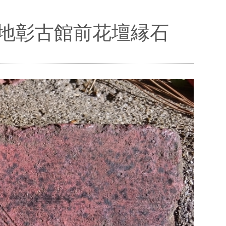
屯地彰古館前花壇縁石