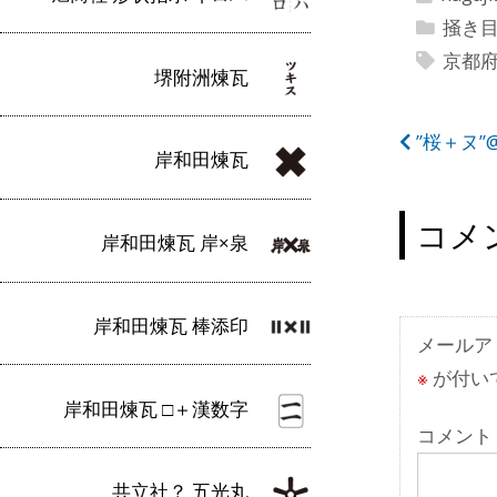
掻き
京都
堺附洲煉瓦
投
”桜＋ヌ
岸和田煉瓦
稿
ナ
コメ
岸和田煉瓦 岸×泉
ビ
ゲ
岸和田煉瓦 棒添印
ー
メールア
※
が付い
シ
岸和田煉瓦 □＋漢数字
ョ
コメント
ン
共立社？ 五光丸