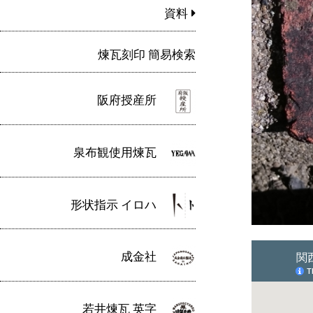
資料
煉瓦刻印 簡易検索
阪府授産所
泉布観使用煉瓦
形状指示 イロハ
成金社
若井煉瓦 英字