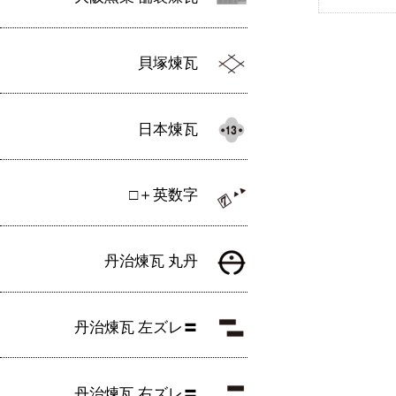
貝塚煉瓦
日本煉瓦
□＋英数字
丹治煉瓦 丸丹
丹治煉瓦 左ズレ〓
丹治煉瓦 右ズレ〓