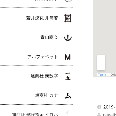
若井煉瓦 井筒若
青山商会
アルファベット
旭商社 漢数字
旭商社 カナ
2019-
旭商社 形状指示 イロハ
nagaji