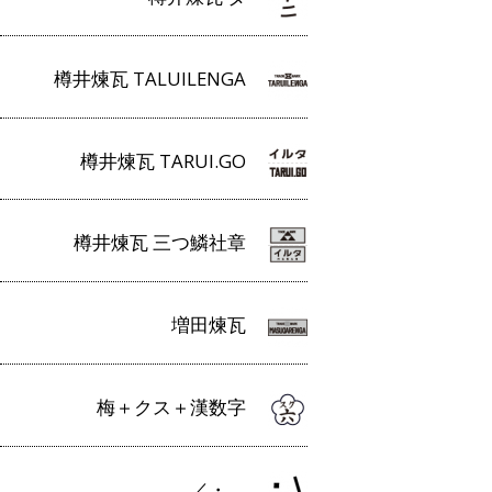
樽井煉瓦 TALUILENGA
樽井煉瓦 TARUI.GO
樽井煉瓦 三つ鱗社章
増田煉瓦
梅＋クス＋漢数字
／・＿