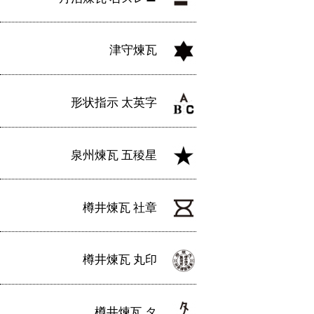
津守煉瓦
形状指示 太英字
泉州煉瓦 五稜星
樽井煉瓦 社章
樽井煉瓦 丸印
樽井煉瓦 タ