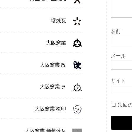
堺煉瓦
名前
大阪窯業
メール
大阪窯業 改
サイト
大阪窯業 ヲ
次回
大阪窯業 桜印
大阪窯業 舗装煉瓦