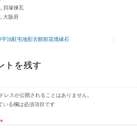
目
,
貝塚煉瓦
府
,
大阪府
”@宇治駐屯地彰古館前花壇縁石
ントを残す
ドレスが公開されることはありません。
ている欄は必須項目です
※