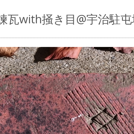
煉瓦with掻き目@宇治駐