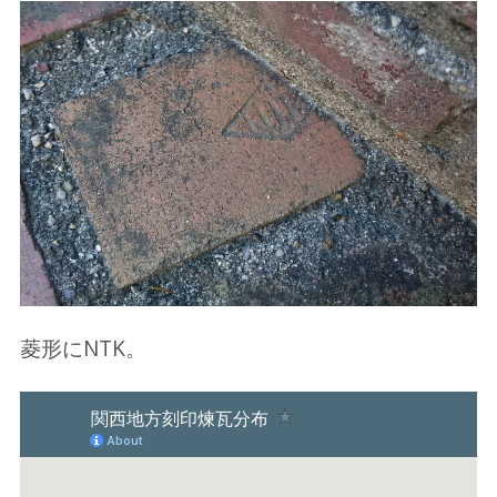
菱形にNTK。