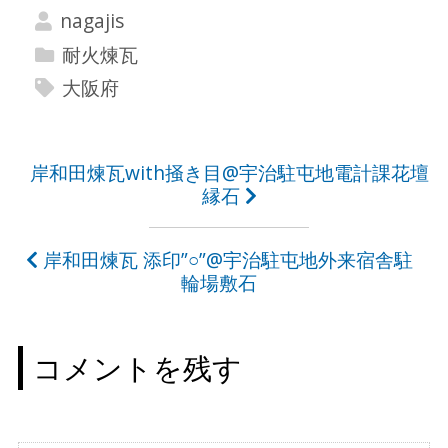
nagajis
耐火煉瓦
大阪府
投
岸和田煉瓦with掻き目@宇治駐屯地電計課花壇
縁石
稿
ナ
岸和田煉瓦 添印”○”@宇治駐屯地外来宿舎駐
ビ
輪場敷石
ゲ
ー
コメントを残す
シ
ョ