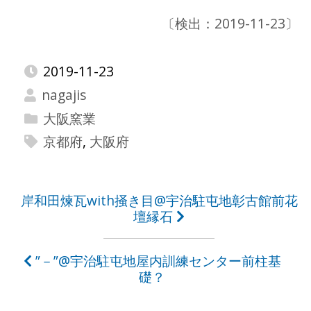
〔検出：2019-11-23〕
2019-11-23
nagajis
大阪窯業
京都府
,
大阪府
投
岸和田煉瓦with掻き目@宇治駐屯地彰古館前花
壇縁石
稿
ナ
”－”@宇治駐屯地屋内訓練センター前柱基
ビ
礎？
ゲ