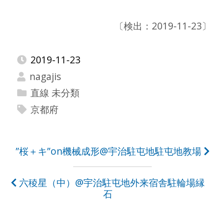
〔検出：2019-11-23〕
2019-11-23
nagajis
直線 未分類
京都府
投
”桜＋キ”on機械成形@宇治駐屯地駐屯地教場
稿
六稜星（中）@宇治駐屯地外来宿舎駐輪場縁
ナ
石
ビ