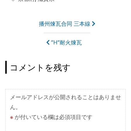
投
播州煉瓦合同 三本線
稿
”H”耐火煉瓦
ナ
ビ
コメントを残す
ゲ
ー
シ
メールアドレスが公開されることはありませ
ョ
ん。
ン
※
が付いている欄は必須項目です