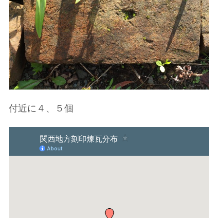
付近に４、５個