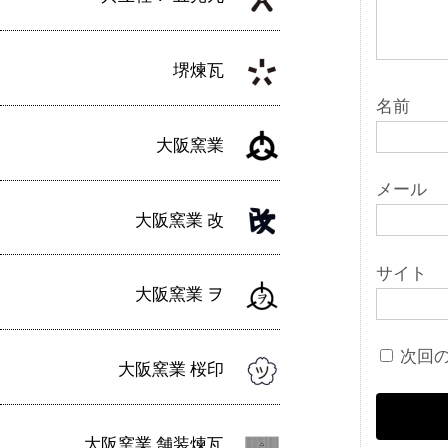
堺煉瓦
名前
大阪窯業
メール
大阪窯業 改
サイト
大阪窯業 ヲ
次回
大阪窯業 桜印
大阪窯業 舗装煉瓦