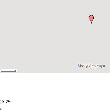
09-25
s