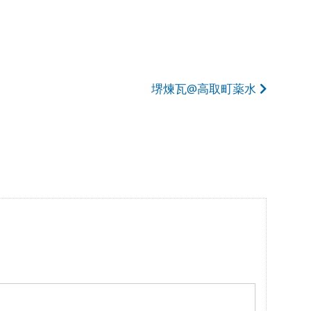
堺煉瓦@高取町薬水