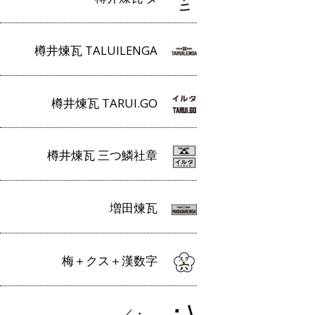
樽井煉瓦 TALUILENGA
樽井煉瓦 TARUI.GO
樽井煉瓦 三つ鱗社章
増田煉瓦
梅＋クス＋漢数字
／・＿