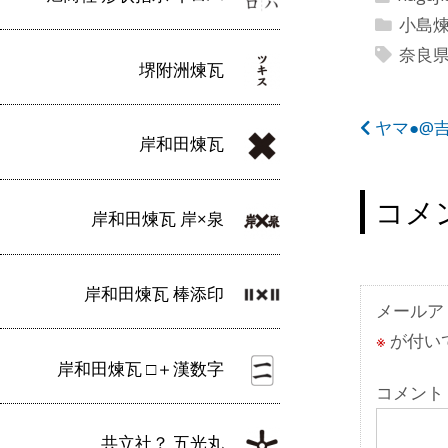
小島
奈良
堺附洲煉瓦
投
ヤマ●@
岸和田煉瓦
稿
ナ
コメ
岸和田煉瓦 岸×泉
ビ
ゲ
岸和田煉瓦 棒添印
ー
メールア
※
が付い
シ
岸和田煉瓦 □＋漢数字
ョ
コメント
ン
共立社？ 五光丸