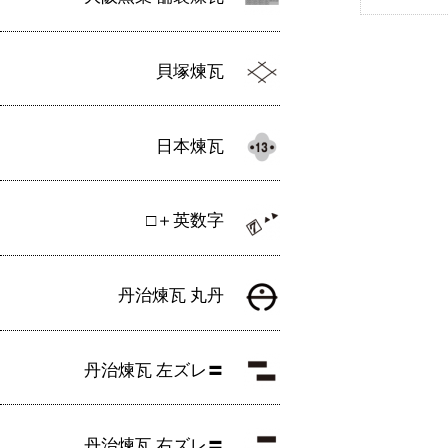
貝塚煉瓦
日本煉瓦
□＋英数字
丹治煉瓦 丸丹
丹治煉瓦 左ズレ〓
丹治煉瓦 右ズレ〓