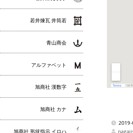
若井煉瓦 井筒若
青山商会
アルファベット
旭商社 漢数字
旭商社 カナ
2019-
旭商社 形状指示 イロハ
nagaji