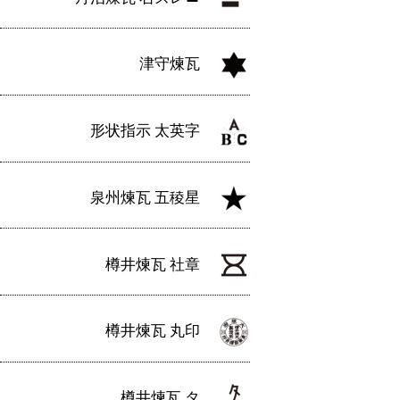
津守煉瓦
形状指示 太英字
泉州煉瓦 五稜星
樽井煉瓦 社章
樽井煉瓦 丸印
樽井煉瓦 タ