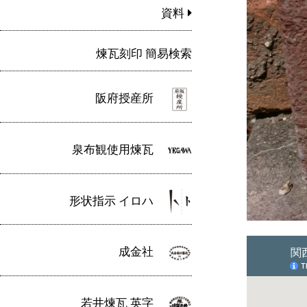
資料
煉瓦刻印 簡易検索
阪府授産所
泉布観使用煉瓦
形状指示 イロハ
成金社
若井煉瓦 英字