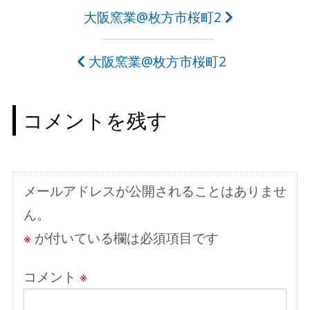
投
大阪窯業@枚方市桜町2
稿
大阪窯業@枚方市桜町2
ナ
ビ
コメントを残す
ゲ
ー
シ
メールアドレスが公開されることはありませ
ョ
ん。
ン
※
が付いている欄は必須項目です
コメント
※