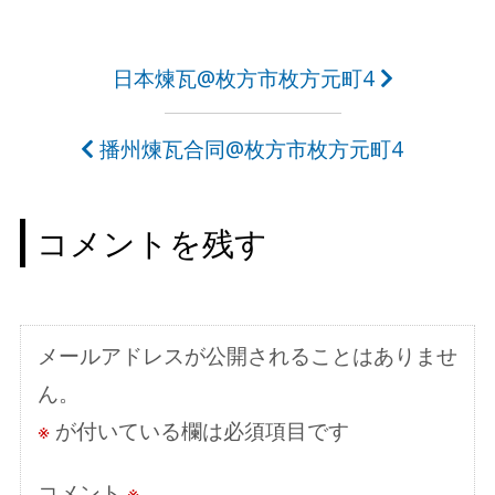
投
日本煉瓦@枚方市枚方元町4
稿
播州煉瓦合同@枚方市枚方元町4
ナ
ビ
コメントを残す
ゲ
ー
シ
メールアドレスが公開されることはありませ
ョ
ん。
ン
※
が付いている欄は必須項目です
コメント
※