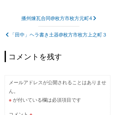
投
播州煉瓦合同@枚方市枚方元町4
稿
「田中」ヘラ書き土器@枚方市枚方上之町３
ナ
ビ
コメントを残す
ゲ
ー
シ
メールアドレスが公開されることはありませ
ョ
ん。
ン
※
が付いている欄は必須項目です
コメント
※