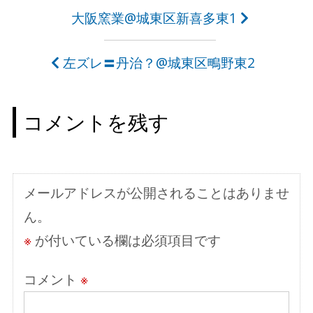
投
大阪窯業@城東区新喜多東1
稿
左ズレ〓丹治？@城東区鴫野東2
ナ
ビ
コメントを残す
ゲ
ー
シ
メールアドレスが公開されることはありませ
ョ
ん。
ン
※
が付いている欄は必須項目です
コメント
※