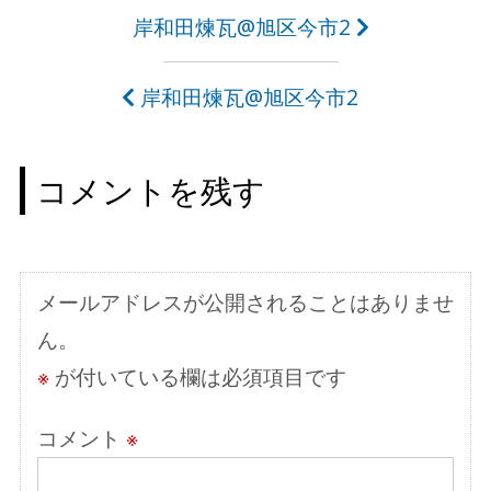
投
岸和田煉瓦@旭区今市2
稿
岸和田煉瓦@旭区今市2
ナ
ビ
コメントを残す
ゲ
ー
シ
メールアドレスが公開されることはありませ
ョ
ん。
ン
※
が付いている欄は必須項目です
コメント
※