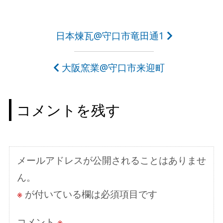
投
日本煉瓦@守口市竜田通1
稿
大阪窯業@守口市来迎町
ナ
ビ
コメントを残す
ゲ
ー
シ
メールアドレスが公開されることはありませ
ョ
ん。
ン
※
が付いている欄は必須項目です
コメント
※