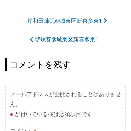
投
岸和田煉瓦@城東区新喜多東1
稿
堺煉瓦@城東区新喜多東1
ナ
ビ
コメントを残す
ゲ
ー
シ
メールアドレスが公開されることはありませ
ョ
ん。
ン
※
が付いている欄は必須項目です
コメント
※