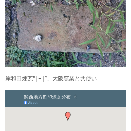
岸和田煉瓦”|+|”、大阪窯業と共使い