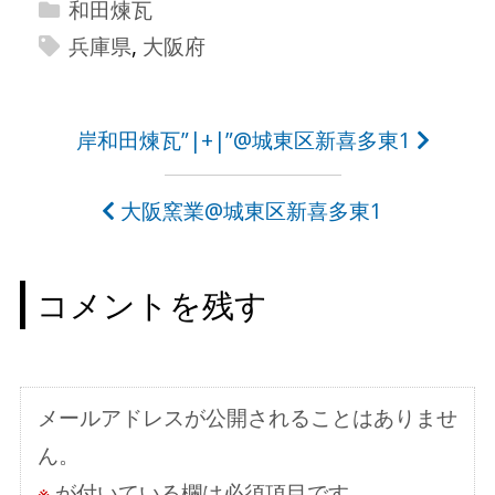
和田煉瓦
兵庫県
,
大阪府
投
岸和田煉瓦”|+|”@城東区新喜多東1
稿
大阪窯業@城東区新喜多東1
ナ
ビ
コメントを残す
ゲ
ー
シ
メールアドレスが公開されることはありませ
ョ
ん。
ン
※
が付いている欄は必須項目です