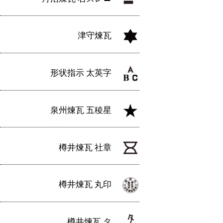
津守煉瓦
形状指示 太英字
泉州煉瓦 五稜星
樽井煉瓦 社章
樽井煉瓦 丸印
樽井煉瓦 タ