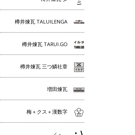
樽井煉瓦 TALUILENGA
樽井煉瓦 TARUI.GO
樽井煉瓦 三つ鱗社章
増田煉瓦
梅＋クス＋漢数字
／・＿