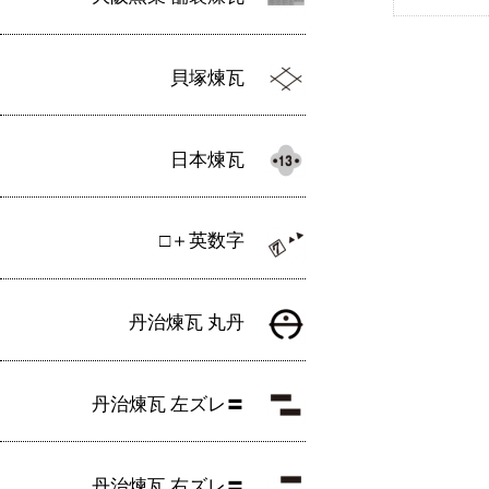
貝塚煉瓦
日本煉瓦
□＋英数字
丹治煉瓦 丸丹
丹治煉瓦 左ズレ〓
丹治煉瓦 右ズレ〓