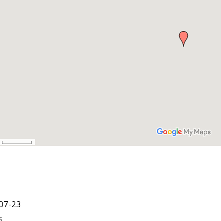
07-23
s