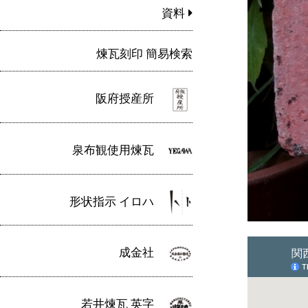
資料
煉瓦刻印 簡易検索
阪府授産所
泉布観使用煉瓦
形状指示 イロハ
成金社
若井煉瓦 英字