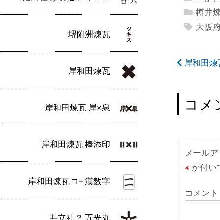
樽井煉瓦
大阪
堺附洲煉瓦
投
岸和田煉瓦
岸和田煉瓦
稿
ナ
コメ
岸和田煉瓦 岸×泉
ビ
ゲ
岸和田煉瓦 棒添印
ー
メールア
※
が付い
シ
岸和田煉瓦 □＋漢数字
ョ
コメント
ン
共立社？ 五光丸