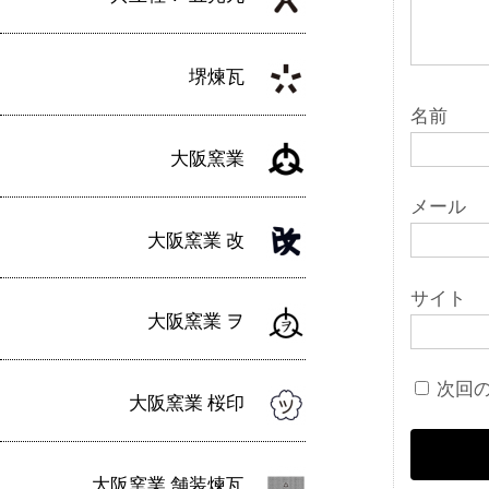
堺煉瓦
名前
大阪窯業
メール
大阪窯業 改
サイト
大阪窯業 ヲ
次回
大阪窯業 桜印
大阪窯業 舗装煉瓦