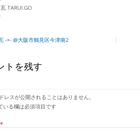
 TARUI.GO
府
 -×- @大阪市鶴見区今津南2
ントを残す
ドレスが公開されることはありません。
ている欄は必須項目です
※