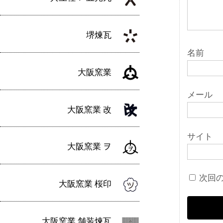
堺煉瓦
名前
大阪窯業
メール
大阪窯業 改
サイト
大阪窯業 ヲ
次回
大阪窯業 桜印
大阪窯業 舗装煉瓦