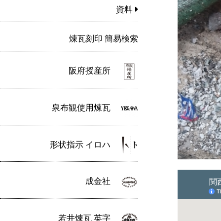
資料
煉瓦刻印 簡易検索
阪府授産所
泉布観使用煉瓦
形状指示 イロハ
成金社
若井煉瓦 英字