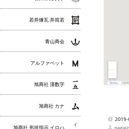
若井煉瓦 井筒若
青山商会
アルファベット
旭商社 漢数字
旭商社 カナ
2019-
旭商社 形状指示 イロハ
nagaji