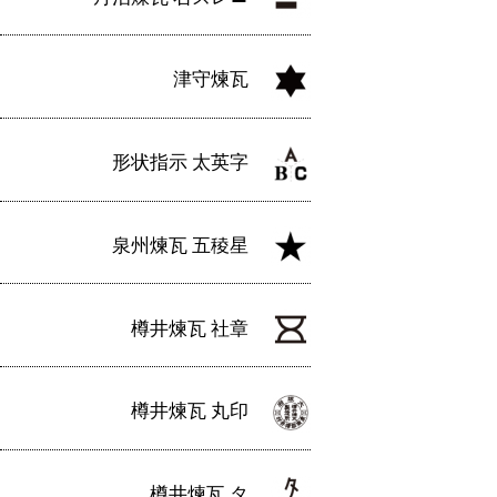
津守煉瓦
形状指示 太英字
泉州煉瓦 五稜星
樽井煉瓦 社章
樽井煉瓦 丸印
樽井煉瓦 タ