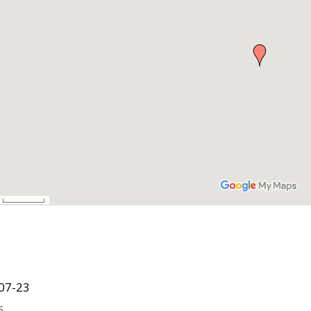
07-23
s