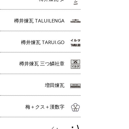
樽井煉瓦 TALUILENGA
樽井煉瓦 TARUI.GO
樽井煉瓦 三つ鱗社章
増田煉瓦
梅＋クス＋漢数字
／・＿