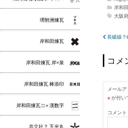
岸和
大阪
堺附洲煉瓦
投
長破線？
岸和田煉瓦
稿
ナ
コメ
岸和田煉瓦 岸×泉
ビ
ゲ
岸和田煉瓦 棒添印
ー
メールア
※
が付い
シ
岸和田煉瓦 □＋漢数字
ョ
コメント
ン
共立社？ 五光丸