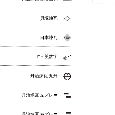
貝塚煉瓦
日本煉瓦
□＋英数字
丹治煉瓦 丸丹
丹治煉瓦 左ズレ〓
丹治煉瓦 右ズレ〓