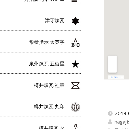
津守煉瓦
形状指示 太英字
泉州煉瓦 五稜星
樽井煉瓦 社章
樽井煉瓦 丸印
2019-
nagaji
樽井煉瓦 タ