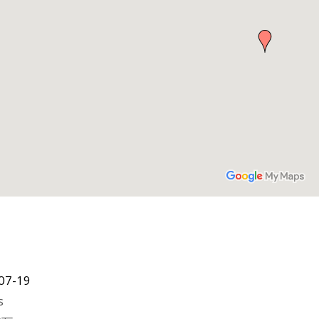
07-19
s