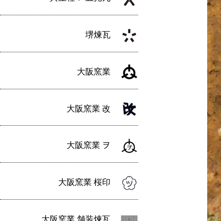
堺煉瓦
大阪窯業
大阪窯業 改
大阪窯業 ヲ
大阪窯業 桜印
大阪窯業 舗装煉瓦