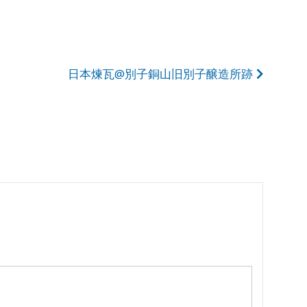
日本煉瓦@別子銅山旧別子醸造所跡