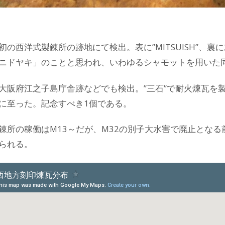
初の西洋式製錬所の跡地にて検出。表に”MITSUISH”、
ニドヤキ」のことと思われ、いわゆるシャモットを用いた
大阪府江之子島庁舎跡などでも検出。”三石”で耐火煉瓦を製
に至った。記念すべき1個である。
錬所の稼働はM13～だが、M32の別子大水害で廃止とな
られる。