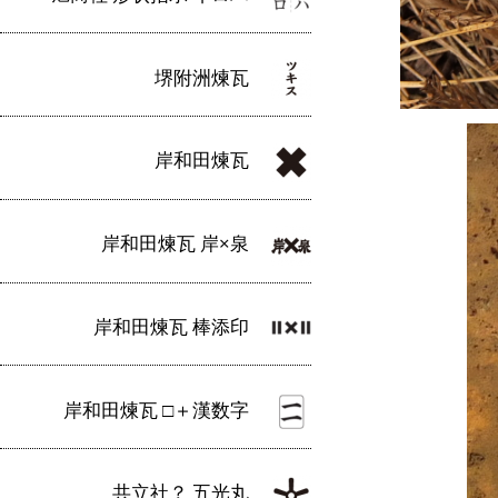
堺附洲煉瓦
岸和田煉瓦
岸和田煉瓦 岸×泉
岸和田煉瓦 棒添印
岸和田煉瓦 □＋漢数字
共立社？ 五光丸