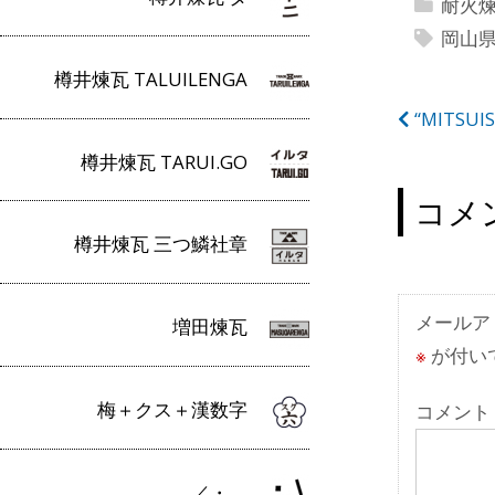
耐火
岡山
樽井煉瓦 TALUILENGA
投
“MITS
稿
樽井煉瓦 TARUI.GO
ナ
コメ
ビ
樽井煉瓦 三つ鱗社章
ゲ
ー
メールア
増田煉瓦
※
が付い
シ
ョ
梅＋クス＋漢数字
コメント
ン
／・＿