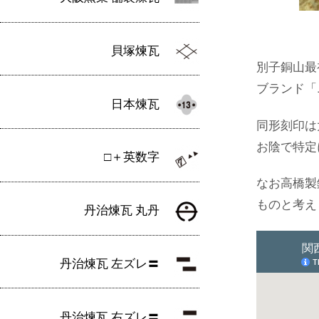
貝塚煉瓦
別子銅山最
ブランド「
日本煉瓦
同形刻印は
お陰で特定
□＋英数字
なお高橋製
ものと考え
丹治煉瓦 丸丹
丹治煉瓦 左ズレ〓
丹治煉瓦 右ズレ〓