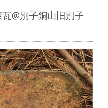
耐火煉瓦@別子銅山旧別子