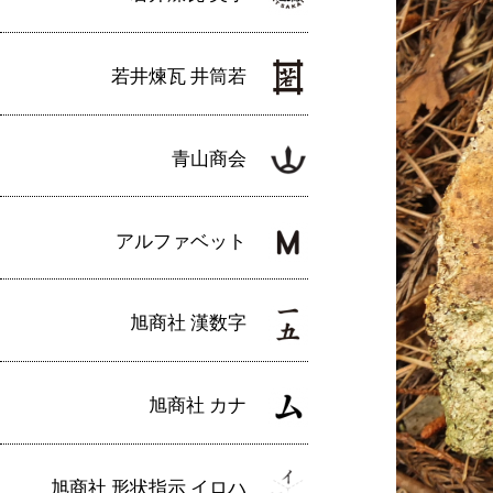
若井煉瓦 井筒若
青山商会
アルファベット
旭商社 漢数字
旭商社 カナ
旭商社 形状指示 イロハ