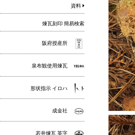
資料
煉瓦刻印 簡易検索
阪府授産所
泉布観使用煉瓦
形状指示 イロハ
成金社
若井煉瓦 英字