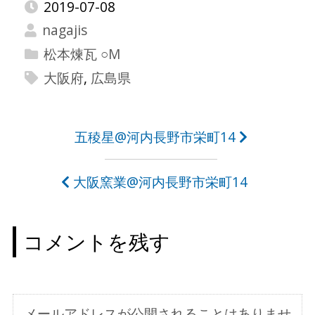
2019-07-08
nagajis
松本煉瓦 ○M
大阪府
,
広島県
投
五稜星@河内長野市栄町14
稿
大阪窯業@河内長野市栄町14
ナ
ビ
コメントを残す
ゲ
ー
シ
メールアドレスが公開されることはありませ