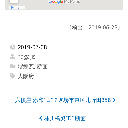
〔検出：2019-06-23〕
2019-07-08
nagajis
堺煉瓦
,
断面
大阪府
投
六稜星 添印”コ”？@堺市東区北野田358
稿
桂川橋梁”D” 断面
ナ