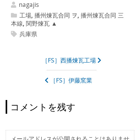
nagajis
工場
,
播州煉瓦合同 ヲ
,
播州煉瓦合同 三
本線
,
関野煉瓦 ▲
兵庫県
投
［FS］西播煉瓦工場
稿
［FS］伊藤窯業
ナ
ビ
コメントを残す
ゲ
ー
シ
メールアドレスが公開されることはありませ