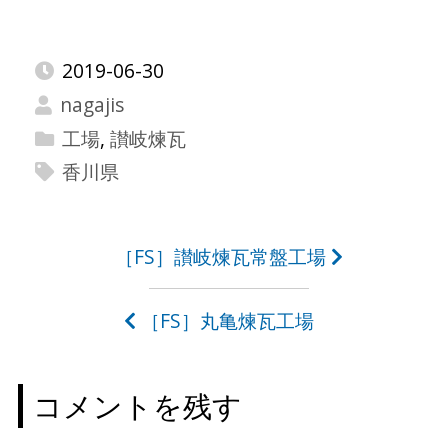
2019-06-30
nagajis
工場
,
讃岐煉瓦
香川県
投
［FS］讃岐煉瓦常盤工場
稿
［FS］丸亀煉瓦工場
ナ
ビ
コメントを残す
ゲ
ー