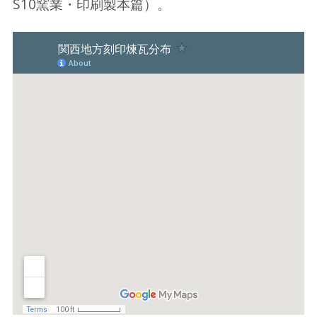
S10窯業・印刷製本篇）。