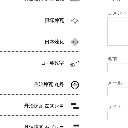
シ
ョ
コメント
貝塚煉瓦
ン
日本煉瓦
名前
□＋英数字
メール
丹治煉瓦 丸丹
丹治煉瓦 左ズレ〓
サイト
丹治煉瓦 右ズレ〓