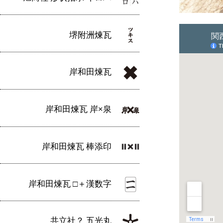
堺附洲煉瓦
岸和田煉瓦
岸和田煉瓦 岸×泉
岸和田煉瓦 棒添印
岸和田煉瓦 □＋漢数字
共立社？ 五光丸