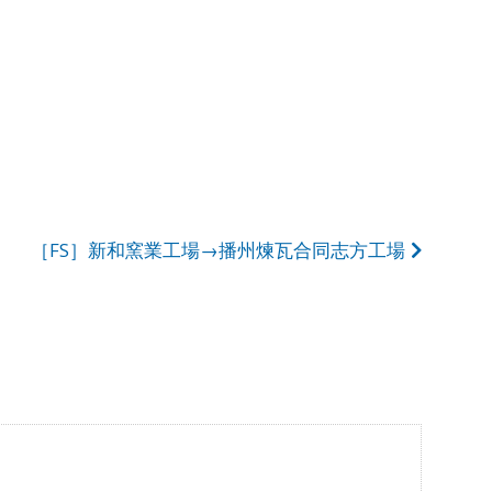
［FS］新和窯業工場→播州煉瓦合同志方工場