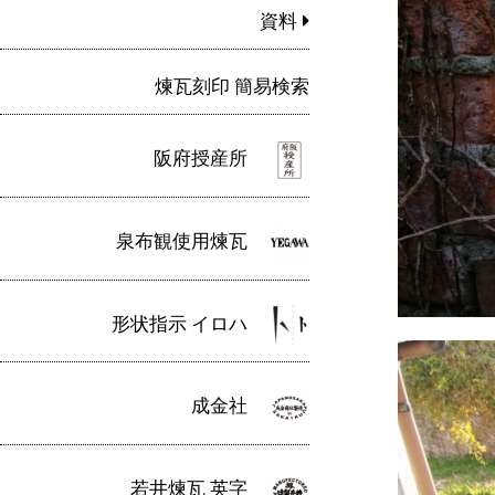
資料
煉瓦刻印 簡易検索
阪府授産所
泉布観使用煉瓦
形状指示 イロハ
成金社
若井煉瓦 英字