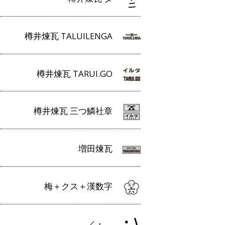
樽井煉瓦 TALUILENGA
樽井煉瓦 TARUI.GO
樽井煉瓦 三つ鱗社章
増田煉瓦
梅＋クス＋漢数字
／・＿