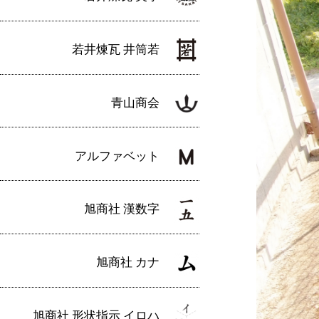
若井煉瓦 井筒若
青山商会
アルファベット
旭商社 漢数字
旭商社 カナ
旭商社 形状指示 イロハ