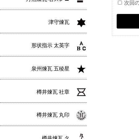
次回
津守煉瓦
形状指示 太英字
泉州煉瓦 五稜星
樽井煉瓦 社章
樽井煉瓦 丸印
樽井煉瓦 タ