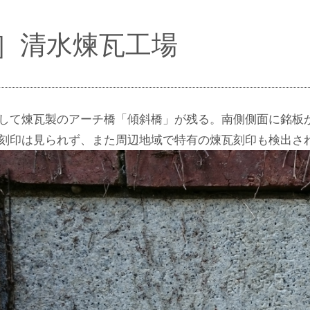
S］清水煉瓦工場
して煉瓦製のアーチ橋「傾斜橋」が残る。南側側面に銘板
刻印は見られず、また周辺地域で特有の煉瓦刻印も検出さ