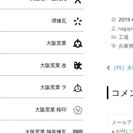
2019-
堺煉瓦
nagaji
工場
大阪窯業
兵庫
大阪窯業 改
投
［FS］
稿
大阪窯業 ヲ
ナ
コメ
ビ
大阪窯業 桜印
ゲ
ー
メールア
※
が付い
大阪窯業 舗装煉瓦