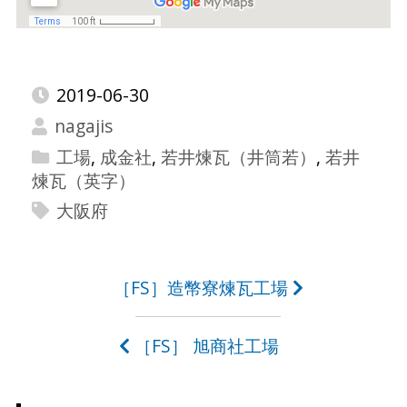
2019-06-30
nagajis
工場
,
成金社
,
若井煉瓦（井筒若）
,
若井
煉瓦（英字）
大阪府
投
［FS］造幣寮煉瓦工場
稿
［FS］ 旭商社工場
ナ
ビ