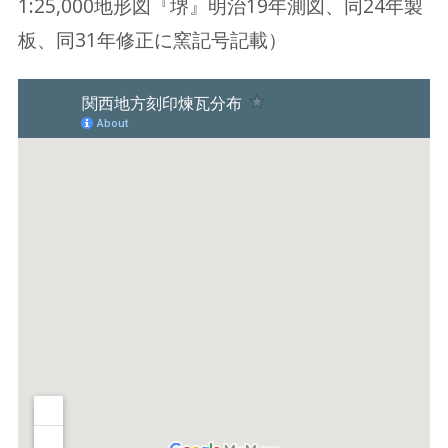
1:25,000地形図『堺』明治19年測図、同24年製
板、同31年修正に窯記号記載）