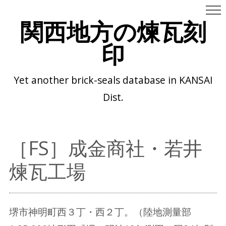
関西地方の煉瓦刻
印
Yet another brick-seals database in KANSAI
Dist.
［FS］成金商社・若井
煉瓦工場
堺市神明町西３丁・西２丁。（陸地測量部