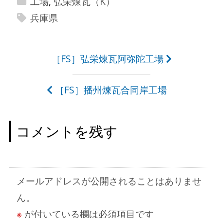
工場
,
弘栄煉瓦（K）
兵庫県
投
［FS］弘栄煉瓦阿弥陀工場
稿
［FS］播州煉瓦合同岸工場
ナ
ビ
コメントを残す
ゲ
ー
シ
メールアドレスが公開されることはありませ
ョ
ん。
ン
※
が付いている欄は必須項目です