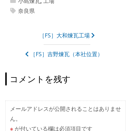
小島煉瓦
,
工場
奈良県
投
［FS］大和煉瓦工場
稿
［FS］吉野煉瓦（本社位置）
ナ
ビ
コメントを残す
ゲ
ー
シ
メールアドレスが公開されることはありませ
ョ
ん。
ン
※
が付いている欄は必須項目です