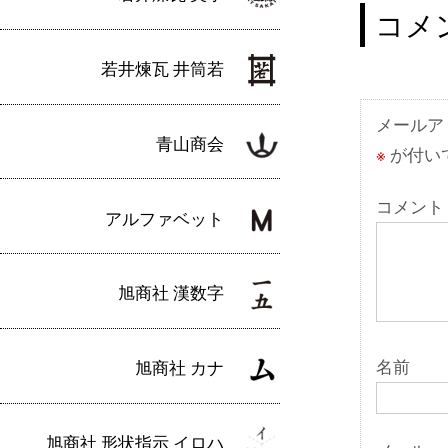
ナ
コメ
ビ
若井煉瓦 井筒若
ゲ
ー
メールア
青山商会
※
が付い
シ
ョ
コメント
アルファベット
ン
旭商社 漢数字
名前
旭商社 カナ
旭商社 形状指示 イロハ