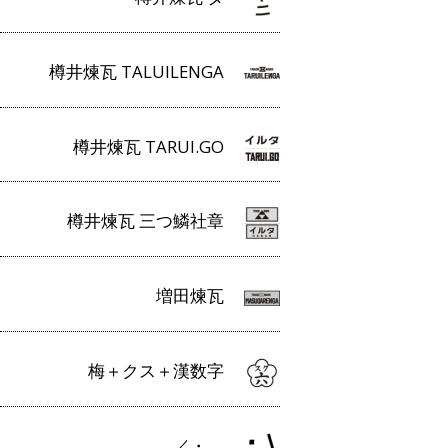
樽井煉瓦 TALUILENGA
樽井煉瓦 TARUI.GO
樽井煉瓦 三つ鱗社章
増田煉瓦
梅＋クス＋漢数字
／・＿