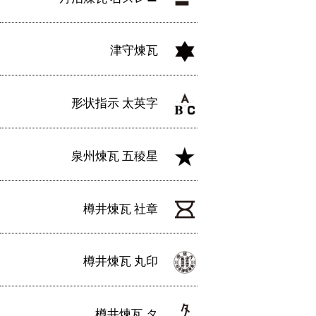
津守煉瓦
形状指示 太英字
泉州煉瓦 五稜星
樽井煉瓦 社章
樽井煉瓦 丸印
樽井煉瓦 タ