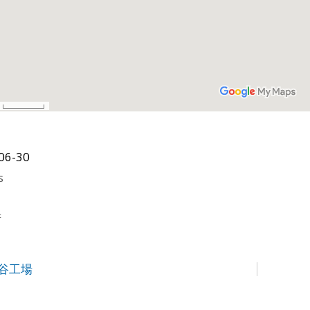
06-30
s
府
大谷工場