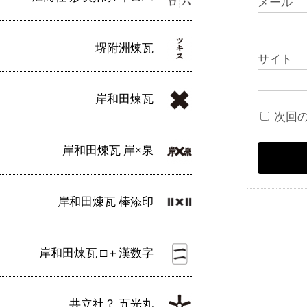
メール
堺附洲煉瓦
サイト
岸和田煉瓦
次回
岸和田煉瓦 岸×泉
岸和田煉瓦 棒添印
岸和田煉瓦 □＋漢数字
共立社？ 五光丸