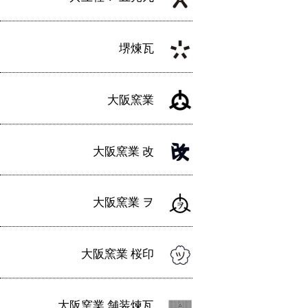
堺煉瓦
大阪窯業
大阪窯業 改
大阪窯業 ヲ
大阪窯業 桜印
大阪窯業 舗装煉瓦