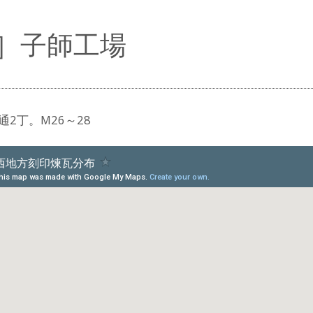
S］子師工場
2丁。M26～28