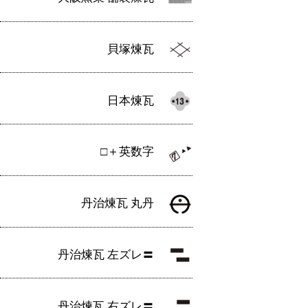
貝塚煉瓦
日本煉瓦
□＋英数字
丹治煉瓦 丸丹
丹治煉瓦 左ズレ〓
丹治煉瓦 右ズレ〓