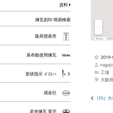
資料
煉瓦刻印 簡易検索
阪府授産所
泉布観使用煉瓦
2019-
nagaji
工場
形状指示 イロハ
大阪
成金社
投
［FS］
稿
若井煉瓦 英字