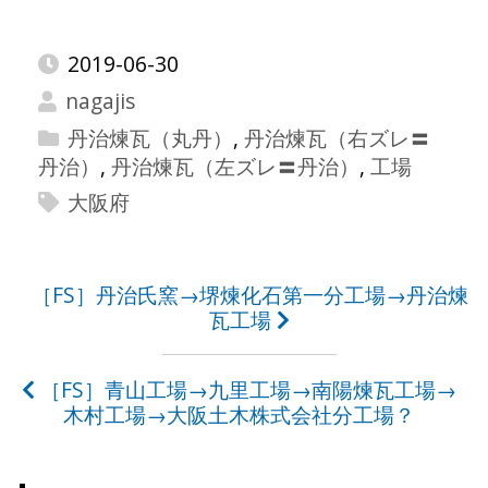
2019-06-30
nagajis
丹治煉瓦（丸丹）
,
丹治煉瓦（右ズレ〓
丹治）
,
丹治煉瓦（左ズレ〓丹治）
,
工場
大阪府
投
［FS］丹治氏窯→堺煉化石第一分工場→丹治煉
瓦工場
稿
ナ
［FS］青山工場→九里工場→南陽煉瓦工場→
ビ
木村工場→大阪土木株式会社分工場？
ゲ