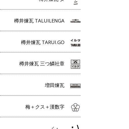
樽井煉瓦 TALUILENGA
樽井煉瓦 TARUI.GO
樽井煉瓦 三つ鱗社章
増田煉瓦
梅＋クス＋漢数字
／・＿