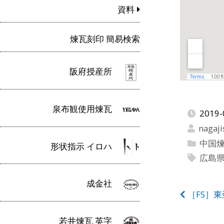
資料
煉瓦刻印 簡易検索
阪府授産所
泉布観使用煉瓦
2019-
nagaji
中国
形状指示 イロハ
広島
成金社
投
［FS］
稿
若井煉瓦 英字