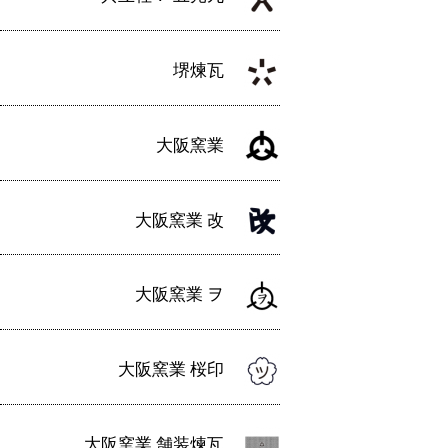
堺煉瓦
大阪窯業
大阪窯業 改
大阪窯業 ヲ
大阪窯業 桜印
大阪窯業 舗装煉瓦