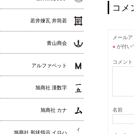
ナ
コメ
ビ
若井煉瓦 井筒若
ゲ
ー
メールア
青山商会
※
が付い
シ
ョ
コメント
アルファベット
ン
旭商社 漢数字
名前
旭商社 カナ
旭商社 形状指示 イロハ