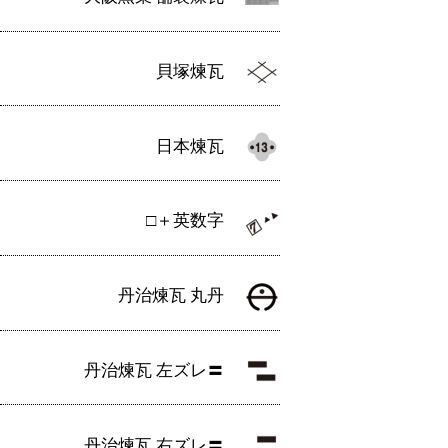
貝塚煉瓦
日本煉瓦
□＋英数字
丹治煉瓦 丸丹
丹治煉瓦 左ズレ〓
丹治煉瓦 右ズレ〓