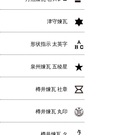
津守煉瓦
形状指示 太英字
泉州煉瓦 五稜星
樽井煉瓦 社章
樽井煉瓦 丸印
樽井煉瓦 タ