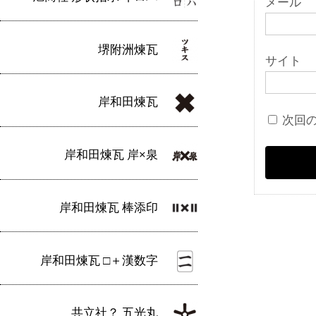
メール
堺附洲煉瓦
サイト
岸和田煉瓦
次回
岸和田煉瓦 岸×泉
岸和田煉瓦 棒添印
岸和田煉瓦 □＋漢数字
共立社？ 五光丸