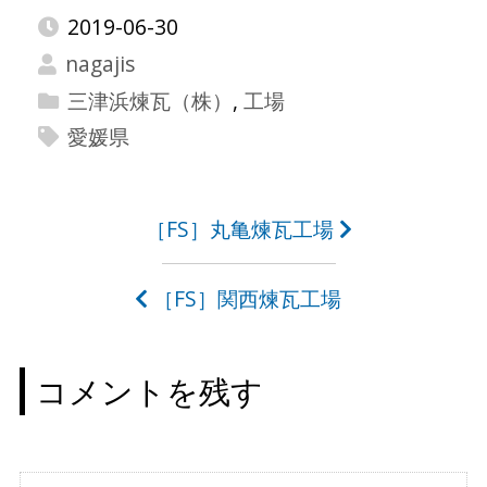
2019-06-30
nagajis
三津浜煉瓦（株）
,
工場
愛媛県
投
［FS］丸亀煉瓦工場
稿
［FS］関西煉瓦工場
ナ
ビ
コメントを残す
ゲ
ー
シ