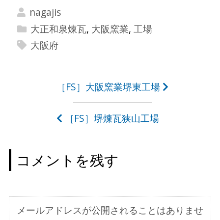
nagajis
大正和泉煉瓦
,
大阪窯業
,
工場
大阪府
投
［FS］大阪窯業堺東工場
稿
［FS］堺煉瓦狭山工場
ナ
ビ
コメントを残す
ゲ
ー
シ
メールアドレスが公開されることはありませ
ョ