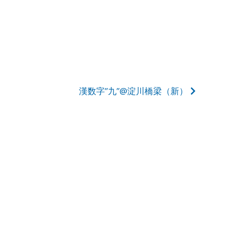
漢数字”九”@淀川橋梁（新）