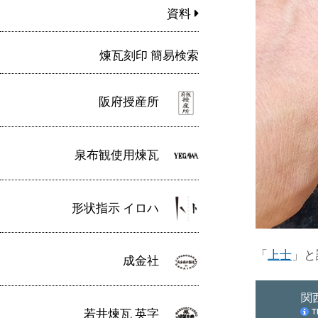
資料
煉瓦刻印 簡易検索
阪府授産所
泉布観使用煉瓦
形状指示 イロハ
「
上士
」と
成金社
若井煉瓦 英字