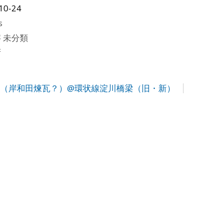
10-24
s
 未分類
府
”？（岸和田煉瓦？）@環状線淀川橋梁（旧・新）