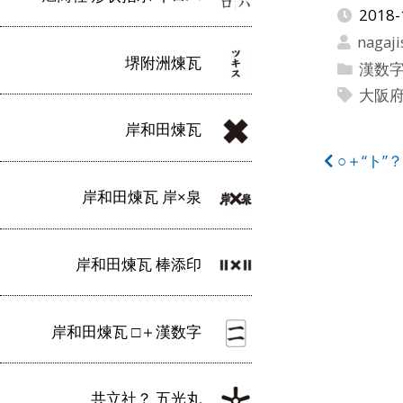
2018-
nagaji
堺附洲煉瓦
漢数字
大阪
岸和田煉瓦
投
○＋“ト
稿
岸和田煉瓦 岸×泉
ナ
ビ
岸和田煉瓦 棒添印
ゲ
ー
岸和田煉瓦 □＋漢数字
シ
ョ
共立社？ 五光丸