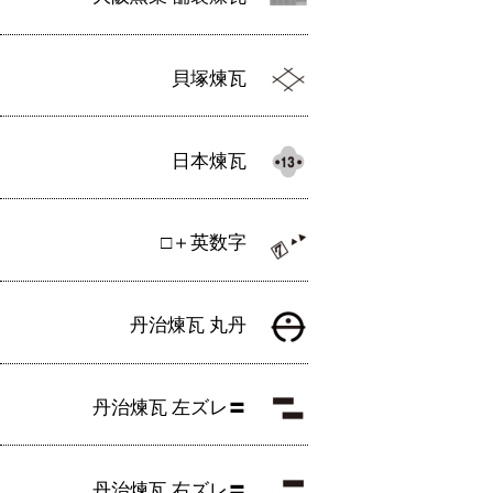
貝塚煉瓦
日本煉瓦
□＋英数字
丹治煉瓦 丸丹
丹治煉瓦 左ズレ〓
丹治煉瓦 右ズレ〓