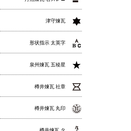
津守煉瓦
形状指示 太英字
泉州煉瓦 五稜星
樽井煉瓦 社章
樽井煉瓦 丸印
樽井煉瓦 タ