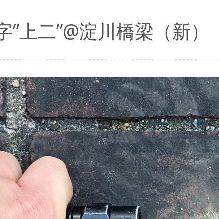
字”上二”@淀川橋梁（新）