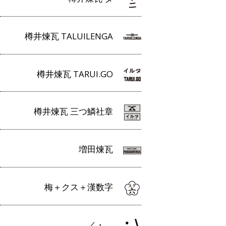
樽井煉瓦 TALUILENGA
樽井煉瓦 TARUI.GO
樽井煉瓦 三つ鱗社章
増田煉瓦
梅＋クス＋漢数字
／・＿