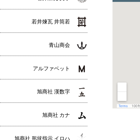
若井煉瓦 井筒若
青山商会
アルファベット
旭商社 漢数字
旭商社 カナ
旭商社 形状指示 イロハ