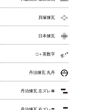
貝塚煉瓦
日本煉瓦
□＋英数字
丹治煉瓦 丸丹
丹治煉瓦 左ズレ〓
丹治煉瓦 右ズレ〓