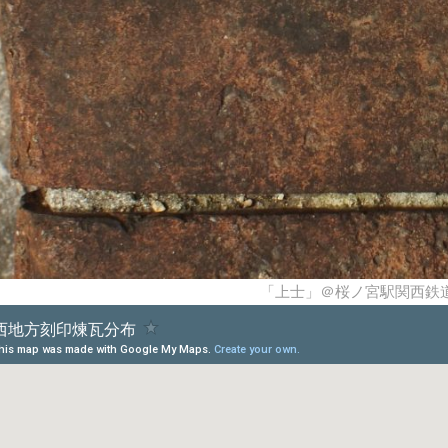
「上士」＠桜ノ宮駅関西鉄