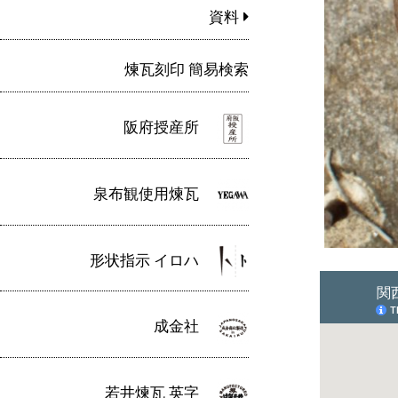
資料
煉瓦刻印 簡易検索
阪府授産所
泉布観使用煉瓦
形状指示 イロハ
成金社
若井煉瓦 英字