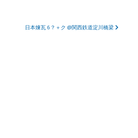
日本煉瓦 6？＋ク @関西鉄道淀川橋梁