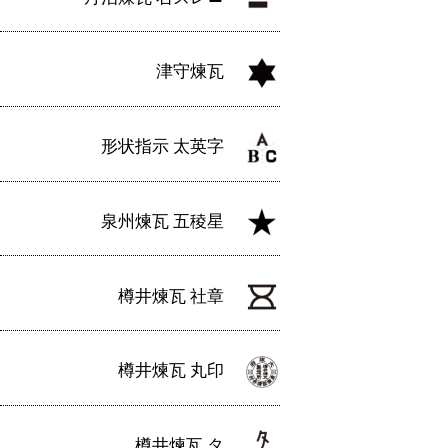
津守煉瓦
形状指示 太英字
泉州煉瓦 五稜星
樽井煉瓦 社章
樽井煉瓦 丸印
樽井煉瓦 タ