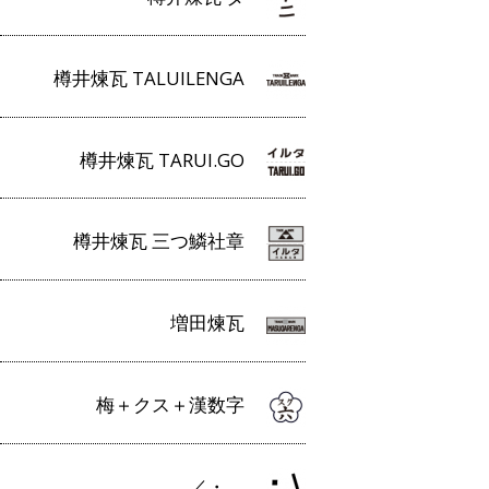
樽井煉瓦 TALUILENGA
樽井煉瓦 TARUI.GO
樽井煉瓦 三つ鱗社章
増田煉瓦
梅＋クス＋漢数字
／・＿