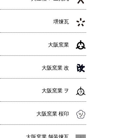
堺煉瓦
大阪窯業
大阪窯業 改
大阪窯業 ヲ
大阪窯業 桜印
大阪窯業 舗装煉瓦