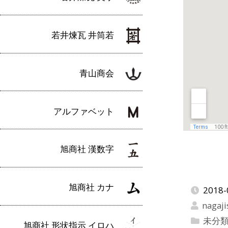
若井煉瓦 井筒若
青山商会
アルファベット
旭商社 漢数字
旭商社 カナ
2018-
nagaji
未分
旭商社 形状指示 イロハ