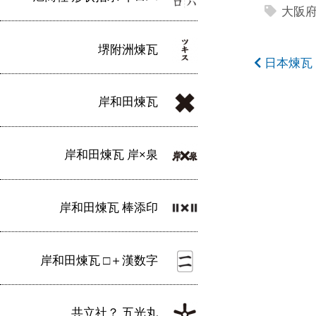
大阪
堺附洲煉瓦
投
日本煉瓦
稿
岸和田煉瓦
ナ
ビ
岸和田煉瓦 岸×泉
ゲ
ー
岸和田煉瓦 棒添印
シ
ョ
岸和田煉瓦 □＋漢数字
ン
共立社？ 五光丸