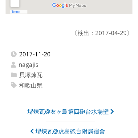
〔検出：2017-04-29〕
2017-11-20
nagajis
貝塚煉瓦
和歌山県
投
堺煉瓦@友ヶ島第四砲台水場壁
稿
堺煉瓦@虎島砲台附属宿舎
ナ