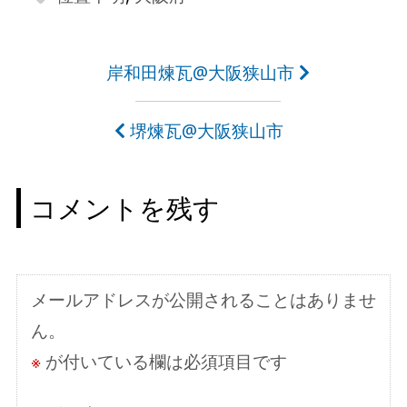
投
岸和田煉瓦@大阪狭山市
稿
堺煉瓦@大阪狭山市
ナ
ビ
コメントを残す
ゲ
ー
シ
メールアドレスが公開されることはありませ
ョ
ん。
ン
※
が付いている欄は必須項目です