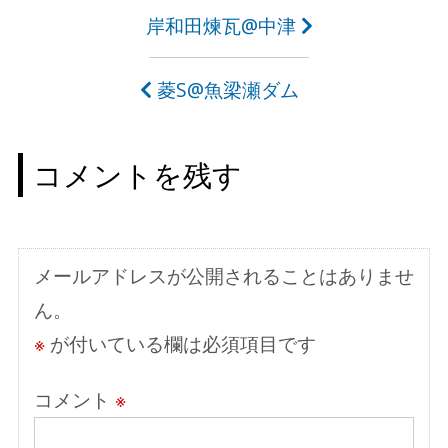
投
岸和田煉瓦@中津
稿
菱S@魚梁瀬ダム
ナ
ビ
コメントを残す
ゲ
ー
シ
メールアドレスが公開されることはありませ
ョ
ん。
ン
※
が付いている欄は必須項目です
コメント
※