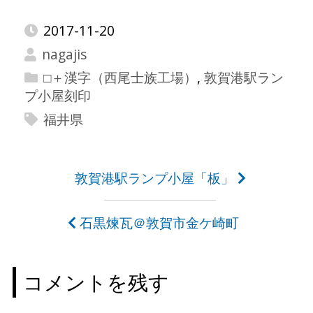
2017-11-20
nagajis
□＋漢字（西尾士族工場）
,
敦賀港駅ラン
プ小屋刻印
福井県
投
敦賀港駅ランプ小屋「板」
稿
石黒煉瓦＠敦賀市金ケ崎町
ナ
ビ
コメントを残す
ゲ
ー