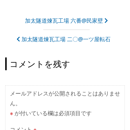
投
加太隧道煉瓦工場 六番@民家壁
稿
加太隧道煉瓦工場 二〇@一ツ屋転石
ナ
ビ
コメントを残す
ゲ
ー
シ
メールアドレスが公開されることはありませ
ョ
ん。
ン
※
が付いている欄は必須項目です
コメント
※