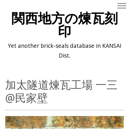
関西地方の煉瓦刻
印
Yet another brick-seals database in KANSAI
Dist.
加太隧道煉瓦工場 一三
@民家壁