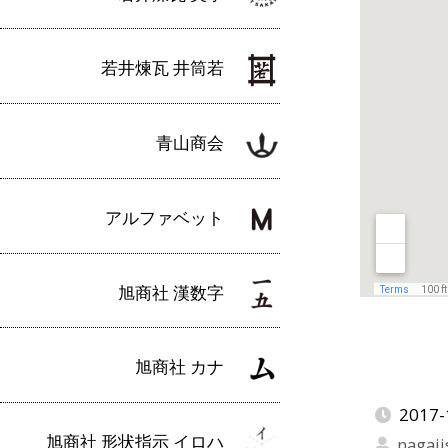
若井煉瓦 井筒若
青山商会
アルファベット
旭商社 漢数字
旭商社 カナ
2017-
旭商社 形状指示 イロハ
nagaji