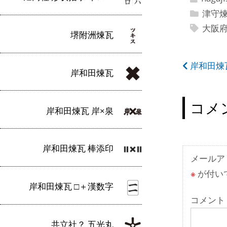
津守
大阪
堺附洲煉瓦
投
岸和田煉
岸和田煉瓦
稿
ナ
コメ
岸和田煉瓦 岸×泉
ビ
ゲ
岸和田煉瓦 棒添印
ー
メールア
※
が付い
シ
岸和田煉瓦 □＋漢数字
ョ
コメント
ン
共立社？ 五光丸