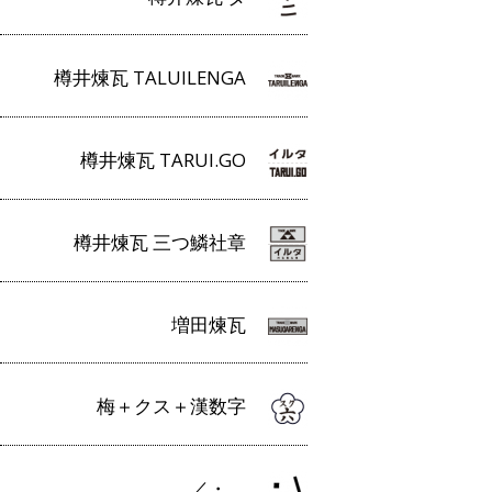
樽井煉瓦 TALUILENGA
樽井煉瓦 TARUI.GO
樽井煉瓦 三つ鱗社章
増田煉瓦
梅＋クス＋漢数字
／・＿