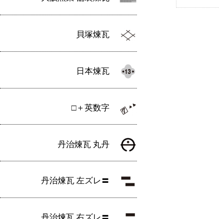
貝塚煉瓦
日本煉瓦
□＋英数字
丹治煉瓦 丸丹
丹治煉瓦 左ズレ〓
丹治煉瓦 右ズレ〓