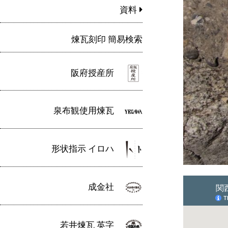
資料
煉瓦刻印 簡易検索
阪府授産所
泉布観使用煉瓦
形状指示 イロハ
成金社
若井煉瓦 英字