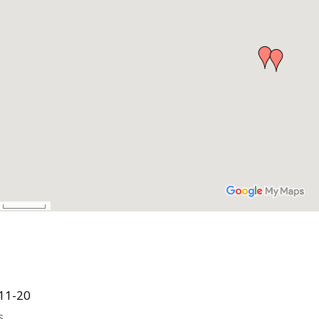
11-20
s