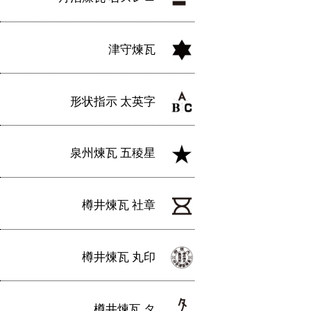
津守煉瓦
形状指示 太英字
泉州煉瓦 五稜星
樽井煉瓦 社章
樽井煉瓦 丸印
樽井煉瓦 タ