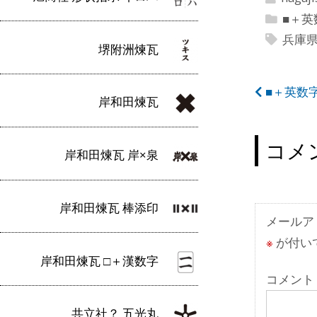
■＋英
兵庫
堺附洲煉瓦
投
■＋英数字
岸和田煉瓦
稿
ナ
コメ
岸和田煉瓦 岸×泉
ビ
ゲ
岸和田煉瓦 棒添印
ー
メールア
※
が付い
シ
岸和田煉瓦 □＋漢数字
ョ
コメント
ン
共立社？ 五光丸