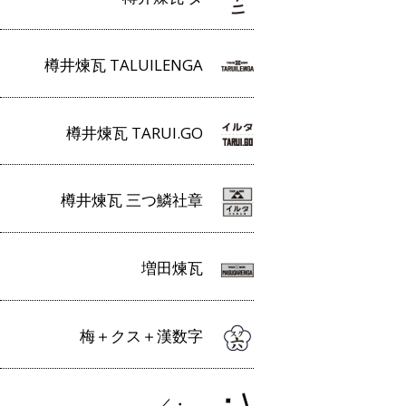
樽井煉瓦 TALUILENGA
樽井煉瓦 TARUI.GO
樽井煉瓦 三つ鱗社章
増田煉瓦
梅＋クス＋漢数字
／・＿