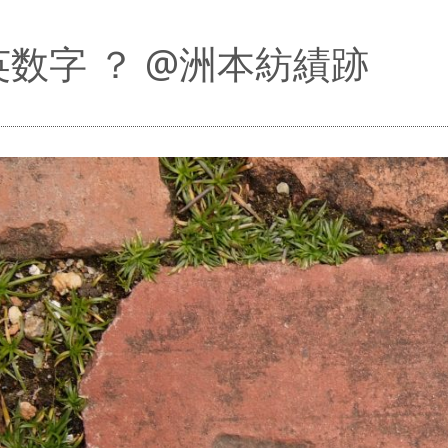
英数字 ？ @洲本紡績跡