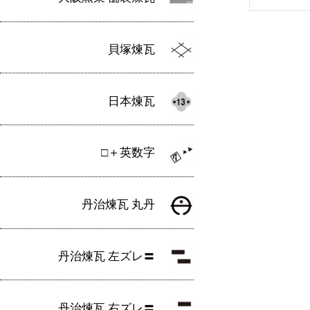
貝塚煉瓦
日本煉瓦
□＋英数字
丹治煉瓦 丸丹
丹治煉瓦 左ズレ〓
丹治煉瓦 右ズレ〓