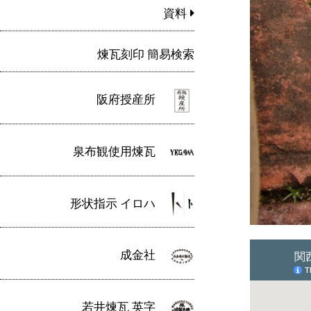
資料
煉瓦刻印 簡易検索
阪府授産所
泉布観使用煉瓦
形状指示 イロハ
成金社
若井煉瓦 英字