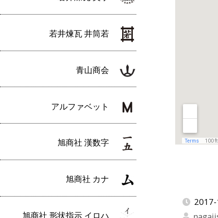
若井煉瓦 井筒若
青山商会
アルファベット
旭商社 漢数字
旭商社 カナ
2017-
旭商社 形状指示 イロハ
nagaji