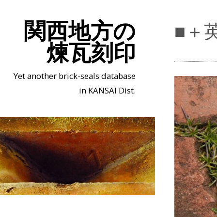
関西地方の
■＋
煉瓦刻印
Yet another brick-seals database
in KANSAI Dist.