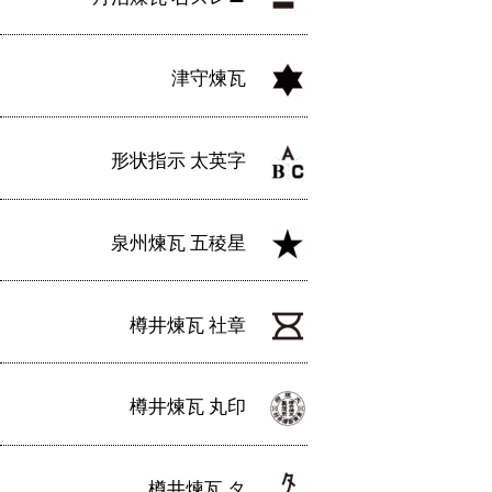
津守煉瓦
形状指示 太英字
泉州煉瓦 五稜星
樽井煉瓦 社章
樽井煉瓦 丸印
樽井煉瓦 タ