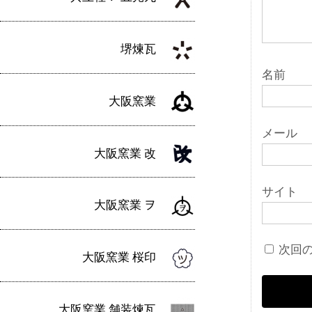
堺煉瓦
名前
大阪窯業
メール
大阪窯業 改
サイト
大阪窯業 ヲ
次回
大阪窯業 桜印
大阪窯業 舗装煉瓦