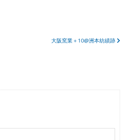
大阪窯業＋10@洲本紡績跡